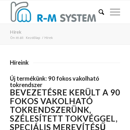
Hírek
Ön itt áll:
Kezdőlap
/
Hírek
Híreink
Új termékünk: 90 fokos vakolható
tokrendszer
BEVEZETÉSRE KERÜLT A 90
FOKOS VAKOLHATÓ
TOKRENDSZERÜNK,
SZÉLESÍTETT TOKVÉGGEL,
SPECIÁLIS MEREVÍTÉSŰ