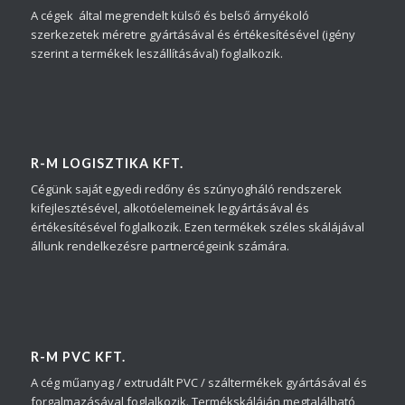
A cégek által megrendelt külső és belső árnyékoló
szerkezetek méretre gyártásával és értékesítésével (igény
szerint a termékek leszállításával) foglalkozik.
R-M LOGISZTIKA KFT.
Cégünk saját egyedi redőny és szúnyogháló rendszerek
kifejlesztésével, alkotóelemeinek legyártásával és
értékesítésével foglalkozik. Ezen termékek széles skálájával
állunk rendelkezésre partnercégeink számára.
R-M PVC KFT.
A cég műanyag / extrudált PVC / száltermékek gyártásával és
forgalmazásával foglalkozik. Termékskáláján megtalálható